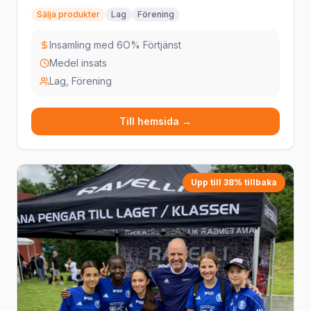
Sälja produkter
Lag
Förening
Insamling med 6O% Förtjänst
Medel insats
Lag, Förening
Till hemsida →
Upp till 38% tillbaka