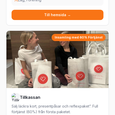
Till hemsida →
Insamling med 6O% Förtjänst
Tillkassan
Sälj läckra kort, presentpåsar och reflexpaket”. Full
förtjänst (60%) från första paketet.