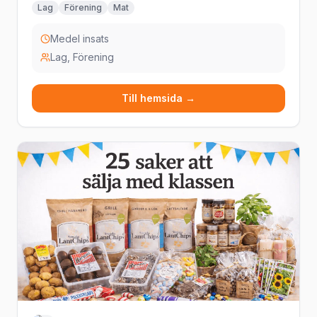
Lag
Förening
Mat
hantering och en trygg försäljningsprocess från start
till mål.
Medel insats
Lag, Förening
Till hemsida →