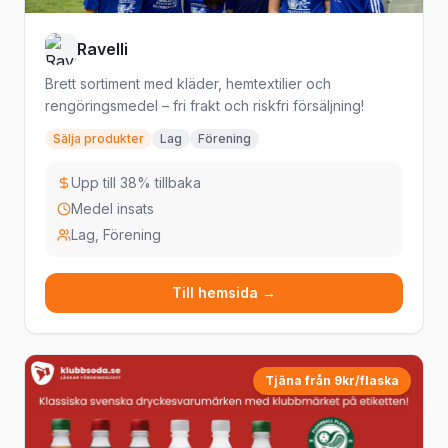
Ravelli
Brett sortiment med kläder, hemtextilier och
rengöringsmedel – fri frakt och riskfri försäljning!
Sälja produkter
Lag
Förening
Upp till 38% tillbaka
Medel insats
Lag, Förening
Till hemsida →
Tjäna från 9kr/flaska