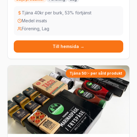
Tjäna 40kr per burk, 53% förtjänst
Medel insats
Förening, Lag
Till hemsida →
Tjäna 50:- per såld produkt