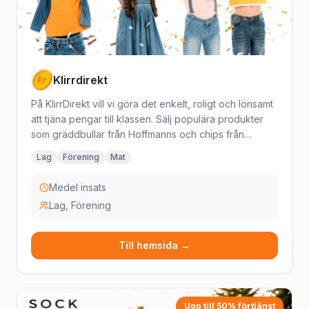
Klirrdirekt
På KlirrDirekt vill vi göra det enkelt, roligt och lönsamt
att tjäna pengar till klassen. Sälj populära produkter
som gräddbullar från Hoffmanns och chips från
Lantchips, direkt till nära och kära.
Lag
Förening
Mat
Medel insats
Lag, Förening
Till hemsida →
Upp till 50% förtjänst